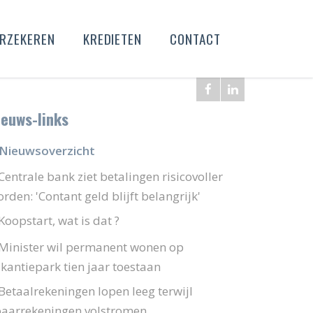
RZEKEREN
KREDIETEN
CONTACT
ieuws-links
Nieuwsoverzicht
Centrale bank ziet betalingen risicovoller
rden: 'Contant geld blijft belangrijk'
Koopstart, wat is dat ?
Minister wil permanent wonen op
kantiepark tien jaar toestaan
Betaalrekeningen lopen leeg terwijl
paarrekeningen volstromen