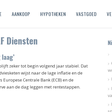
E
AANKOOP
HYPOTHEKEN
VASTGOED
VE
LF Diensten
N
 laag’
ijft zeker tot begin volgend jaar stabiel. Dat
wo
iesketen wijst naar de lage inflatie en de
s Europese Centrale Bank (ECB) en de
ve aan de dag leggen met rentestappen.
va
s