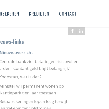
RZEKEREN
KREDIETEN
CONTACT
ieuws-links
Nieuwsoverzicht
Centrale bank ziet betalingen risicovoller
rden: 'Contant geld blijft belangrijk'
Koopstart, wat is dat ?
Minister wil permanent wonen op
kantiepark tien jaar toestaan
Betaalrekeningen lopen leeg terwijl
paarrekeningen volstromen