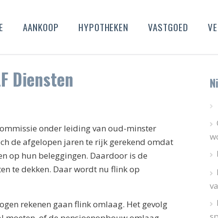
E
AANKOOP
HYPOTHEKEN
VASTGOED
VE
LF Diensten
N
 commissie onder leiding van oud-minster
wo
ch de afgelopen jaren te rijk gerekend omdat
n op hun beleggingen. Daardoor is de
ten te dekken. Daar wordt nu flink op
va
gen rekenen gaan flink omlaag. Het gevolg
s
zal moeten, of de pensioenopbouw omlaag.